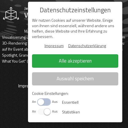
FREELANCER
Jede Show ist nur so gut wie ihr Konzept.
Datenschutzeinstellungen
Visualisierung
Wir nutzen Cookies auf unserer Website. Einige
von ihnen sind essenziell, während andere uns
Manche Dinge muss man gesehen haben. Dank 3D-
helfen, diese Website und Ihre Erfahrung zu
verbessern.
Visualisierung und Preprogramming beziehungsweise fotorealistischem
3D-Rendering können wir Lichteffekte vorab perfekt planen und genau
Impressum
Datenschutzerklärung
auf Ihr Event abstimmen. Möglich macht das Software wie Vectorworks
Spotlight, GrandMA 3D, ESP Vision sowie Cinema 4D. „What You See Is
Alle akzeptieren
What You Get“ (WYSIWYG) - Hightech-Standards für Highclass-Events.
Auswahl speichern
Impressum
Datenschutz
AGB
Kontakt
Cookie Einstellungen:
An
Aus
Essentiell
An
Aus
Statistiken