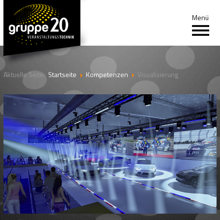
Menü
HOME
Aktuelle Seite:
Startseite
Kompetenzen
Visualisierung
GRUPPE 20
REFERENZEN
CIRCUS KRONE
KOMPETENZEN
JOBS