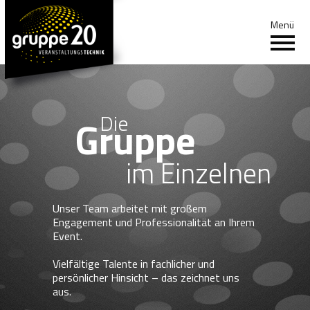
Menü
HOME
Die
Gruppe
GRUPPE 20
im Einzelnen
REFERENZEN
CIRCUS KRONE
Unser Team arbeitet mit großem
Engagement und Professionalität an Ihrem
Event.
KOMPETENZEN
Vielfältige Talente in fachlicher und
persönlicher Hinsicht – das zeichnet uns
JOBS
aus.