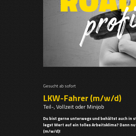
Gesucht ab sofort
LKW-Fahrer (m/w/d)
Teil-, Vollzeit oder Minijob
Du bist gerne unterwegs und behältst auch in 
legst Wert auf ein tolles Arbeitsklima? Dann n
(m/w/d)!