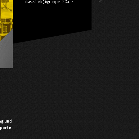
lukas.stark@gruppe-20.de
ng und
sporte