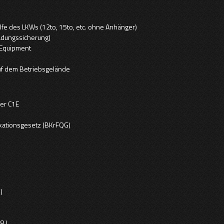
lfe des LKWs (12to, 15to, etc. ohne Anhänger)
Ladungssicherung)
 Equipment
auf dem Betriebsgelände
der C1E
ikationsgesetz (BKrFQG)
d)
8.)